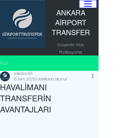
ANKARA
AİRPORT
TRANSFER
Güvenilir. Hızlı.
Profesyonel.
Yazı
zekidinc55
16 Tem 2025
1 dakikada okunur
HAVALİMANI
TRANSFERİN
AVANTAJLARI