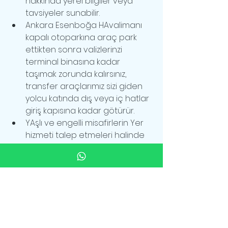
hakkında yerel bilgiler veya 
tavsiyeler sunabilir.
Ankara Esenboğa HAvalimanı 
kapalı otoparkına araç park 
ettikten sonra valizlerinzi 
terminal binasına kadar 
taşımak zorunda kalırsınız, 
transfer araçlarımız sizi giden 
yolcu katında dış veya iç hatlar 
giriş kapısına kadar götürür.
YAşlı ve engelli misafirlerin Yer 
hizmeti talep etmeleri halinde 
şoför yer hizmetlerini arar ve 
görevli gelene kadar 
misafirimizle birlikte bekler ve 
valizlerine yardımcı olur.
Uzmanlık alanımız havalimanı 
transferi olduğu için zaman 
yönetiminizi en optimal şekilde 