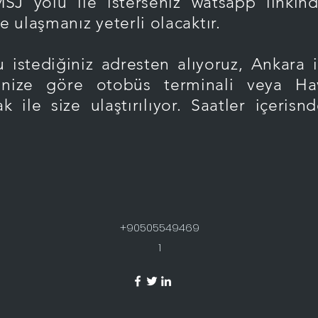
 MSJ yolu ile isterseniz watsapp linki
 ulaşmanız yeterli olacaktır.
iz adresten alıyoruz, Ankara içer
inize göre otobüs terminali veya Hava
le size ulaştırılıyor. Saatler içerisnde
+90505549469
1