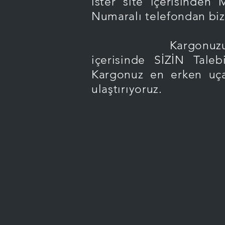
ister site içerisinden
Numaralı telefondan bize
Kargonuzu istediğin
içerisinde SİZİN Taleb
Kargonuz en erken uçak i
ulaştırıyoruz.