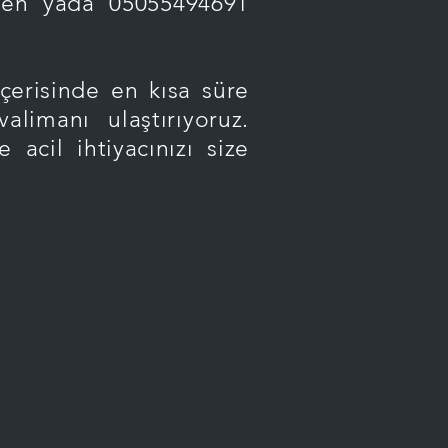
nden yada 05055494691
isinde en kısa süre
limanı ulaştırıyoruz.
 acil ihtiyacınızı size