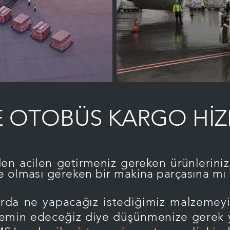
E OTOBÜS KARGO HİZ
den acilen getirmeniz gereken ürünleriniz 
de olması gereken bir makina parçasına mı 
e yapacağız istediğimiz malzemeyi tü
l temin edeceğiz diye düşünmenize gerek