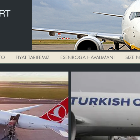
RT
TO
FİYAT TARİFEMİZ
ESENBOĞA HAVALİMANI
SİZE 